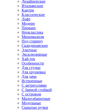
Дизайнерские
Итальянские
Кантри
Классические
Лофт
Модерн
Прованс
Неоклассика
Минимализм
Под старину
Скандинавские
Элитные
Эксклюзивные
Хай-тек
Особенности
Для студии
Для хрущевки
Для дачи
Встроенные
С антресолями
С барной стойкой
С островом
Малогабаритные
Модульные
Скрытые ручки