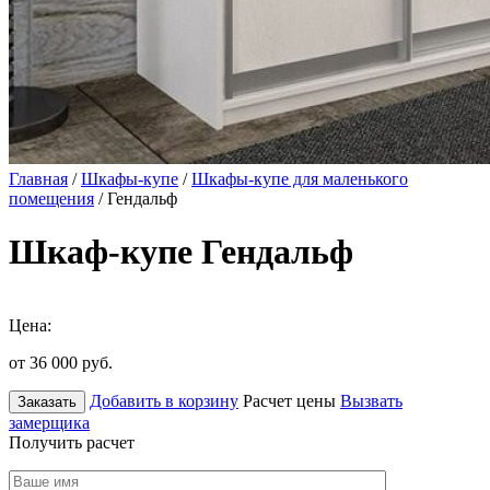
Главная
/
Шкафы-купе
/
Шкафы-купе для маленького
помещения
/ Гендальф
Шкаф-купе Гендальф
Цена:
от 36 000
руб.
Добавить в корзину
Расчет цены
Вызвать
Заказать
замерщика
Получить расчет