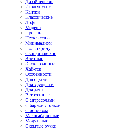
Дизайнерские
Итальянские
Кантри
Классические
Лофт
Модерн
Прованс
Неоклассика
Минимализм
Под старину
Скандинавские
Элитные
Эксклюзивные
Хай-тек
Особенности
Для студии
Для хрущевки
Для дачи
Встроенные
С антресолями
С барной стойкой
С островом
Малогабаритные
Модульные
Скрытые ручки