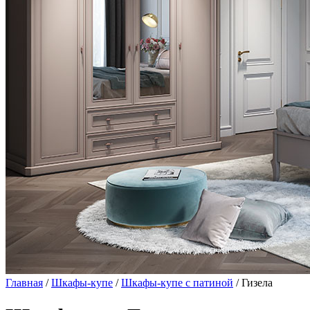
Главная
/
Шкафы-купе
/
Шкафы-купе с патиной
/ Гизела