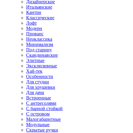
Дизайнерские
Итальянские
Кантри
Классические
Лофт
Модерн
Прованс
Неоклассика
Минимализм
Под старину
Скандинавские
Элитные
Эксклюзивные
Хай-тек
Особенности
Для студии
Для хрущевки
Для дачи
Встроенные
С антресолями
С барной стойкой
С островом
Малогабаритные
Модульные
Скрытые ручки