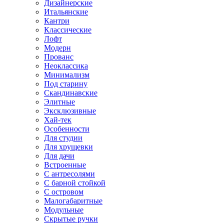
Дизайнерские
Итальянские
Кантри
Классические
Лофт
Модерн
Прованс
Неоклассика
Минимализм
Под старину
Скандинавские
Элитные
Эксклюзивные
Хай-тек
Особенности
Для студии
Для хрущевки
Для дачи
Встроенные
С антресолями
С барной стойкой
С островом
Малогабаритные
Модульные
Скрытые ручки