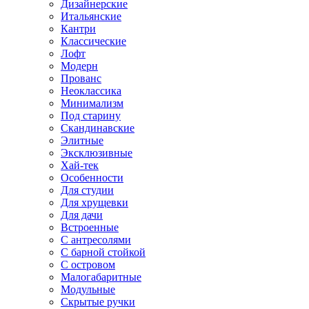
Дизайнерские
Итальянские
Кантри
Классические
Лофт
Модерн
Прованс
Неоклассика
Минимализм
Под старину
Скандинавские
Элитные
Эксклюзивные
Хай-тек
Особенности
Для студии
Для хрущевки
Для дачи
Встроенные
С антресолями
С барной стойкой
С островом
Малогабаритные
Модульные
Скрытые ручки