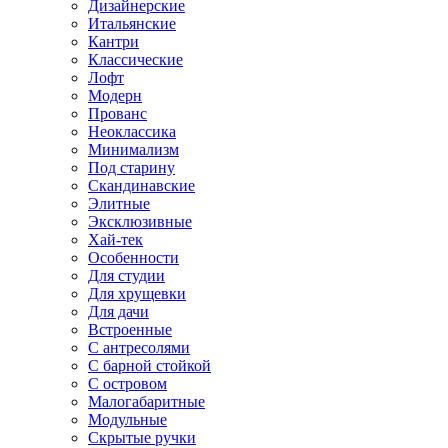
Дизайнерские
Итальянские
Кантри
Классические
Лофт
Модерн
Прованс
Неоклассика
Минимализм
Под старину
Скандинавские
Элитные
Эксклюзивные
Хай-тек
Особенности
Для студии
Для хрущевки
Для дачи
Встроенные
С антресолями
С барной стойкой
С островом
Малогабаритные
Модульные
Скрытые ручки