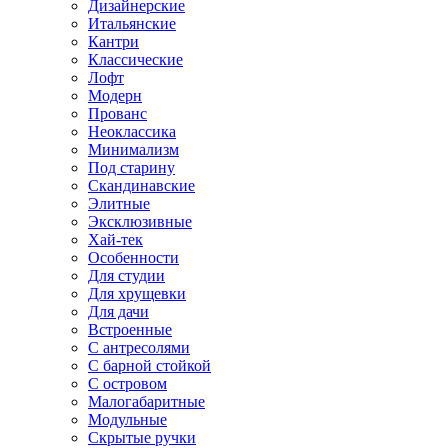
Дизайнерские
Итальянские
Кантри
Классические
Лофт
Модерн
Прованс
Неоклассика
Минимализм
Под старину
Скандинавские
Элитные
Эксклюзивные
Хай-тек
Особенности
Для студии
Для хрущевки
Для дачи
Встроенные
С антресолями
С барной стойкой
С островом
Малогабаритные
Модульные
Скрытые ручки