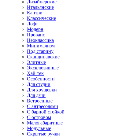
Дизайнерские
Итальянские
Кантри
Классические
Лофт
Модерн
Прованс
Неоклассика
Минимализм
Под старину
Скандинавские
Элитные
Эксклюзивные
Хай-тек
Особенности
Для студии
Для хрущевки
Для дачи
Встроенные
С антресолями
С барной стойкой
С островом
Малогабаритные
Модульные
Скрытые ручки