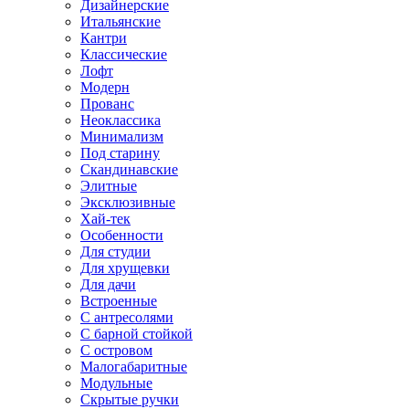
Дизайнерские
Итальянские
Кантри
Классические
Лофт
Модерн
Прованс
Неоклассика
Минимализм
Под старину
Скандинавские
Элитные
Эксклюзивные
Хай-тек
Особенности
Для студии
Для хрущевки
Для дачи
Встроенные
С антресолями
С барной стойкой
С островом
Малогабаритные
Модульные
Скрытые ручки