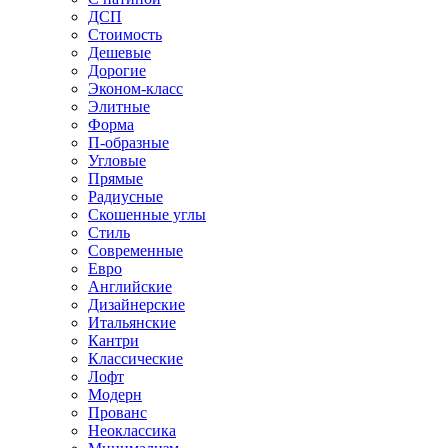
ДСП
Стоимость
Дешевые
Дорогие
Эконом-класс
Элитные
Форма
П-образные
Угловые
Прямые
Радиусные
Скошенные углы
Стиль
Современные
Евро
Английские
Дизайнерские
Итальянские
Кантри
Классические
Лофт
Модерн
Прованс
Неоклассика