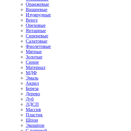
Оранжевые
Вишневые
Изумрудные
Венге
Ореховые
Янтарные
Сиреневые
Салатовые
Фиолетовые
Мятные
Золотые
Синие
Материал
МДФ
Эмаль
Акрил
Береза
Дерево
Дуб
ЛДСП
Массив
Пластик
Шпон
Экошпон
С патиной