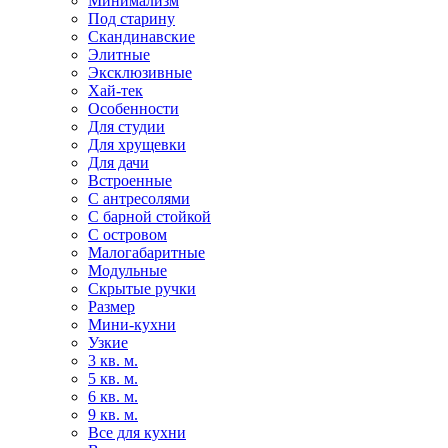
Минимализм
Под старину
Скандинавские
Элитные
Эксклюзивные
Хай-тек
Особенности
Для студии
Для хрущевки
Для дачи
Встроенные
С антресолями
С барной стойкой
С островом
Малогабаритные
Модульные
Скрытые ручки
Размер
Мини-кухни
Узкие
3 кв. м.
5 кв. м.
6 кв. м.
9 кв. м.
Все для кухни