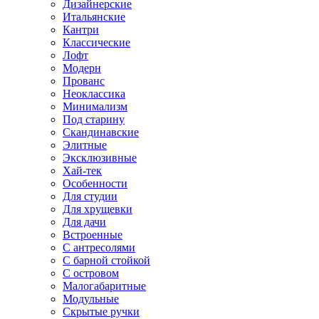
Дизайнерские
Итальянские
Кантри
Классические
Лофт
Модерн
Прованс
Неоклассика
Минимализм
Под старину
Скандинавские
Элитные
Эксклюзивные
Хай-тек
Особенности
Для студии
Для хрущевки
Для дачи
Встроенные
С антресолями
С барной стойкой
С островом
Малогабаритные
Модульные
Скрытые ручки