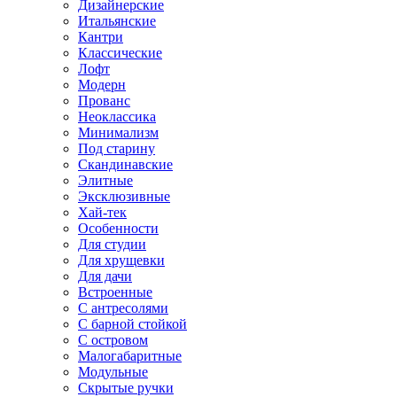
Дизайнерские
Итальянские
Кантри
Классические
Лофт
Модерн
Прованс
Неоклассика
Минимализм
Под старину
Скандинавские
Элитные
Эксклюзивные
Хай-тек
Особенности
Для студии
Для хрущевки
Для дачи
Встроенные
С антресолями
С барной стойкой
С островом
Малогабаритные
Модульные
Скрытые ручки