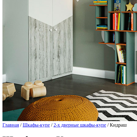
Главная
/
Шкафы-купе
/
2-х дверные шкафы-купе
/ Кидраш