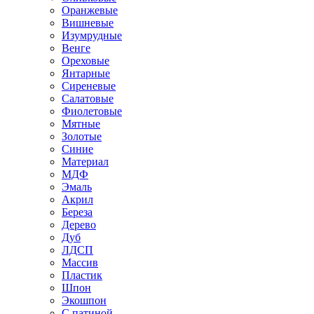
Оранжевые
Вишневые
Изумрудные
Венге
Ореховые
Янтарные
Сиреневые
Салатовые
Фиолетовые
Мятные
Золотые
Синие
Материал
МДФ
Эмаль
Акрил
Береза
Дерево
Дуб
ЛДСП
Массив
Пластик
Шпон
Экошпон
С патиной