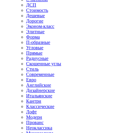
ДСП
Стоимость
Дешевые
Дорогие
Эконом-класс
Элитные
Форма
П-образные
Угловые
Прямые
Радиусные
Скошенные углы
Стиль
Современные
Евро
Английские
Дизайнерские
Итальянские
Кантри
Классические
Лофт
Модерн
Прованс
Неоклассика