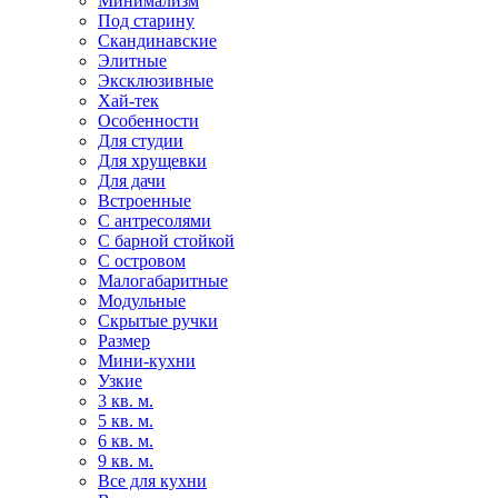
Минимализм
Под старину
Скандинавские
Элитные
Эксклюзивные
Хай-тек
Особенности
Для студии
Для хрущевки
Для дачи
Встроенные
С антресолями
С барной стойкой
С островом
Малогабаритные
Модульные
Скрытые ручки
Размер
Мини-кухни
Узкие
3 кв. м.
5 кв. м.
6 кв. м.
9 кв. м.
Все для кухни