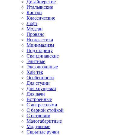
Дизайнерские
Итальянские
Кантри
Классические
Лофт
Модерн
Прованс
Неоклассика
Минимализм
Под старину
Скандинавские
Элитные
Эксклюзивные
Хай-тек
Особенности
Для студии
Для хрущевки
Для дачи
Встроенные
С антресолями
С барной стойкой
С островом
Малогабаритные
Модульные
Скрытые ручки