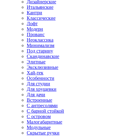
Дизайнерские
Итальянские
Кантри
Классические
Лофт
Модерн
Прованс
Неоклассика
Минимализм
Под старину
Скандинавские
Элитные
Эксклюзивные
Хай-тек
Особенности
Для студии
Для хрущевки
Для дачи
Встроенные
С антресолями
С барной стойкой
С островом
Малогабаритные
Модульные
Скрытые ручки