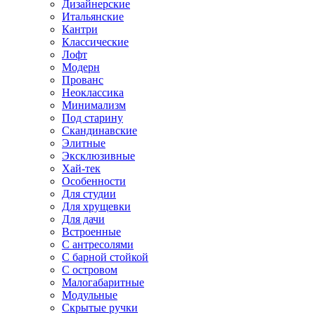
Дизайнерские
Итальянские
Кантри
Классические
Лофт
Модерн
Прованс
Неоклассика
Минимализм
Под старину
Скандинавские
Элитные
Эксклюзивные
Хай-тек
Особенности
Для студии
Для хрущевки
Для дачи
Встроенные
С антресолями
С барной стойкой
С островом
Малогабаритные
Модульные
Скрытые ручки