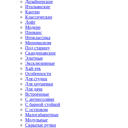
Дизайнерские
Итальянские
Кантри
Классические
Лофт
Модерн
Прованс
Неоклассика
Минимализм
Под старину
Скандинавские
Элитные
Эксклюзивные
Хай-тек
Особенности
Для студии
Для хрущевки
Для дачи
Встроенные
С антресолями
С барной стойкой
С островом
Малогабаритные
Модульные
Скрытые ручки