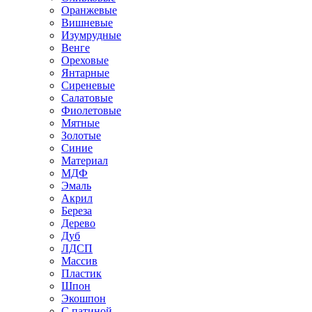
Оранжевые
Вишневые
Изумрудные
Венге
Ореховые
Янтарные
Сиреневые
Салатовые
Фиолетовые
Мятные
Золотые
Синие
Материал
МДФ
Эмаль
Акрил
Береза
Дерево
Дуб
ЛДСП
Массив
Пластик
Шпон
Экошпон
С патиной