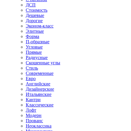
ДСП
Стоимость
Дешевые
Дорогие
Эконом-класс
Элитные
Форма
П-образные
Угловые
Прямые
Радиусные
Скошенные углы
Стиль
Современные
Евро
Английские
Дизайнерские
Итальянские
Кантри
Классические
Лофт
Модерн
Прованс
Неоклассика