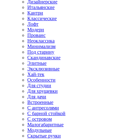
Дизайнерские
Итальянские
Кантри
Классические
Лофт
Модерн
Прованс
Неоклассика
Минимализм
Под старину
Скандинавские
Элитные
Эксклюзивные
Хай-тек
Особенности
Для студии
Для хрущевки
Для дачи
Встроенные
С антресолями
С барной стойкой
С островом
Малогабаритные
Модульные
Скрытые ручки