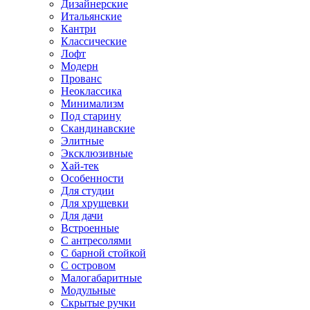
Дизайнерские
Итальянские
Кантри
Классические
Лофт
Модерн
Прованс
Неоклассика
Минимализм
Под старину
Скандинавские
Элитные
Эксклюзивные
Хай-тек
Особенности
Для студии
Для хрущевки
Для дачи
Встроенные
С антресолями
С барной стойкой
С островом
Малогабаритные
Модульные
Скрытые ручки