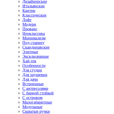
Дизайнерские
Итальянские
Кантри
Классические
Лофт
Модерн
Прованс
Неоклассика
Минимализм
Под старину
Скандинавские
Элитные
Эксклюзивные
Хай-тек
Особенности
Для студии
Для хрущевки
Для дачи
Встроенные
С антресолями
С барной стойкой
С островом
Малогабаритные
Модульные
Скрытые ручки