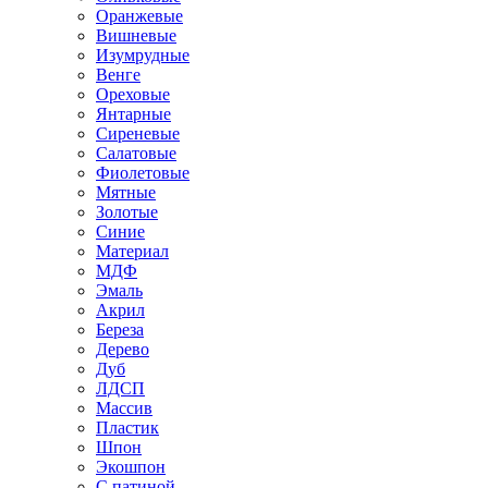
Оранжевые
Вишневые
Изумрудные
Венге
Ореховые
Янтарные
Сиреневые
Салатовые
Фиолетовые
Мятные
Золотые
Синие
Материал
МДФ
Эмаль
Акрил
Береза
Дерево
Дуб
ЛДСП
Массив
Пластик
Шпон
Экошпон
С патиной