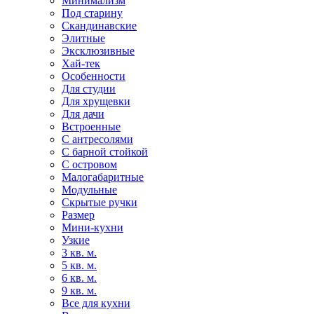
Минимализм
Под старину
Скандинавские
Элитные
Эксклюзивные
Хай-тек
Особенности
Для студии
Для хрущевки
Для дачи
Встроенные
С антресолями
С барной стойкой
С островом
Малогабаритные
Модульные
Скрытые ручки
Размер
Мини-кухни
Узкие
3 кв. м.
5 кв. м.
6 кв. м.
9 кв. м.
Все для кухни