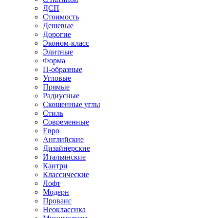
ДСП
Стоимость
Дешевые
Дорогие
Эконом-класс
Элитные
Форма
П-образные
Угловые
Прямые
Радиусные
Скошенные углы
Стиль
Современные
Евро
Английские
Дизайнерские
Итальянские
Кантри
Классические
Лофт
Модерн
Прованс
Неоклассика