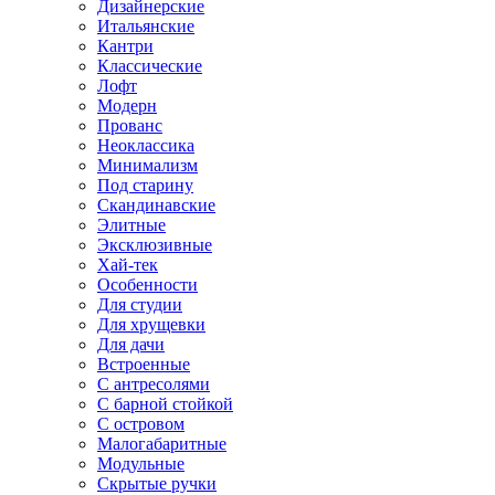
Дизайнерские
Итальянские
Кантри
Классические
Лофт
Модерн
Прованс
Неоклассика
Минимализм
Под старину
Скандинавские
Элитные
Эксклюзивные
Хай-тек
Особенности
Для студии
Для хрущевки
Для дачи
Встроенные
С антресолями
С барной стойкой
С островом
Малогабаритные
Модульные
Скрытые ручки