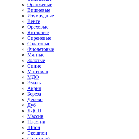
Оранжевые
Вишневые
Изумрудные
Венге
Ореховые
Янтарные
Сиреневые
Салатовые
Фиолетовые
Мятные
Золотые
Синие
Материал
МДФ
Эмаль
Акрил
Береза
Дерево
Дуб
ЛДСП
Массив
Пластик
Шпон
Экошпон
С патиной