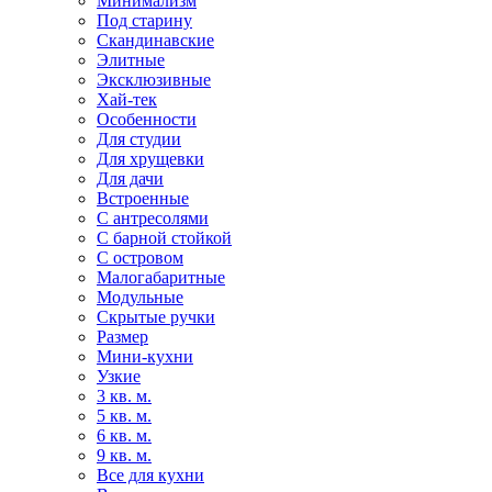
Минимализм
Под старину
Скандинавские
Элитные
Эксклюзивные
Хай-тек
Особенности
Для студии
Для хрущевки
Для дачи
Встроенные
С антресолями
С барной стойкой
С островом
Малогабаритные
Модульные
Скрытые ручки
Размер
Мини-кухни
Узкие
3 кв. м.
5 кв. м.
6 кв. м.
9 кв. м.
Все для кухни