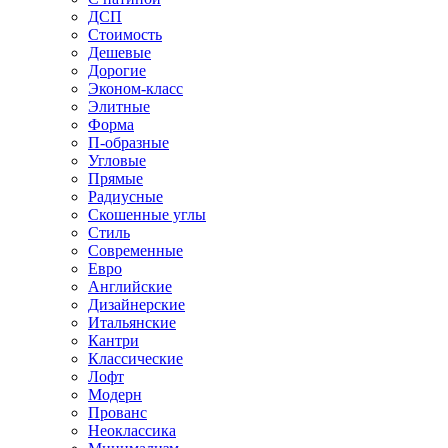
ДСП
Стоимость
Дешевые
Дорогие
Эконом-класс
Элитные
Форма
П-образные
Угловые
Прямые
Радиусные
Скошенные углы
Стиль
Современные
Евро
Английские
Дизайнерские
Итальянские
Кантри
Классические
Лофт
Модерн
Прованс
Неоклассика