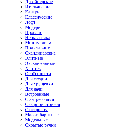
Дизайнерские
Итальянские
Кантри
Классические
Лофт
Модерн
Прованс
Неоклассика
Минимализм
Под старину
Скандинавские
Элитные
Эксклюзивные
Хай-тек
Особенности
Для студии
Для хрущевки
Для дачи
Встроенные
С антресолями
С барной стойкой
С островом
Малогабаритные
Модульные
Скрытые ручки