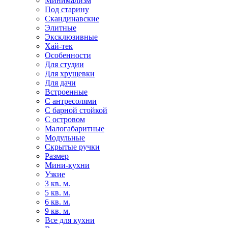
Минимализм
Под старину
Скандинавские
Элитные
Эксклюзивные
Хай-тек
Особенности
Для студии
Для хрущевки
Для дачи
Встроенные
С антресолями
С барной стойкой
С островом
Малогабаритные
Модульные
Скрытые ручки
Размер
Мини-кухни
Узкие
3 кв. м.
5 кв. м.
6 кв. м.
9 кв. м.
Все для кухни