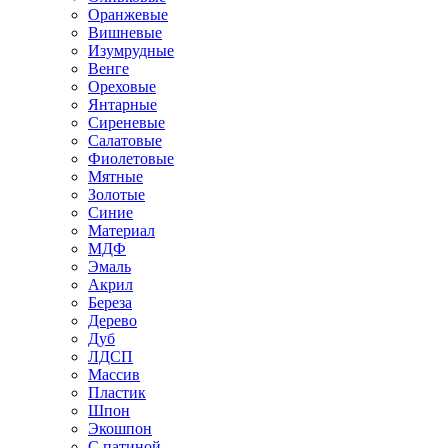
Оранжевые
Вишневые
Изумрудные
Венге
Ореховые
Янтарные
Сиреневые
Салатовые
Фиолетовые
Мятные
Золотые
Синие
Материал
МДФ
Эмаль
Акрил
Береза
Дерево
Дуб
ЛДСП
Массив
Пластик
Шпон
Экошпон
С патиной