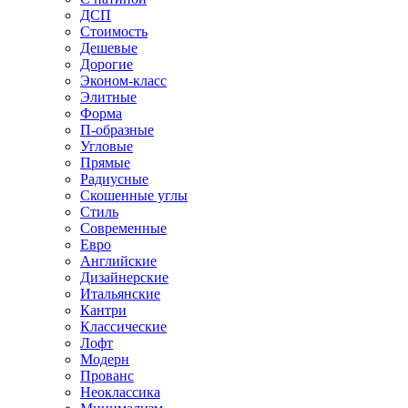
ДСП
Стоимость
Дешевые
Дорогие
Эконом-класс
Элитные
Форма
П-образные
Угловые
Прямые
Радиусные
Скошенные углы
Стиль
Современные
Евро
Английские
Дизайнерские
Итальянские
Кантри
Классические
Лофт
Модерн
Прованс
Неоклассика