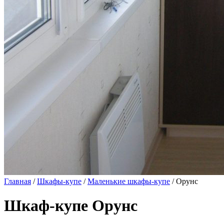
Главная
/
Шкафы-купе
/
Маленькие шкафы-купе
/ Орунс
Шкаф-купе Орунс