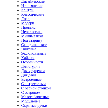
Дизайнерские
Итальянские
Кантри
Классические
Лофт
Модерн
Прованс
Неоклассика
Минимализм
Под старину
Скандинавские
Элитные
Эксклюзивные
Хай-тек
Особенности
Для студии
Для хрущевки
Для дачи
Встроенные
С антресолями
С барной стойкой
С островом
Малогабаритные
Модульные
Скрытые ручки