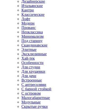
Дизайнерские
Итальянские
Кантри
Классические
Лофт
Модерн
Прованс
Неоклассика
Минимализм
Под старину
Скандинавские
Элитные
Эксклюзивные
Хай-тек
Особенности
Для студии
Для хрущевки
Для дачи
Встроенные
С антресолями
С барной стойкой
С островом
Малогабаритные
Модульные
Скрытые ручки