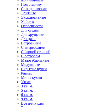
Минимализм
Под старину
Скандинавские
Элитные
Эксклюзивные
Хай-тек
Особенности
Для студии
Для хрущевки
Для дачи
Встроенные
С антресолями
С барной стойкой
С островом
Малогабаритные
Модульные
Скрытые ручки
Размер
Мини-кухни
Узкие
3 кв. м.
5 кв. м.
6 кв. м.
9 кв. м.
Все для кухни