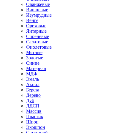
Оранжевые
Вишневые
Изумрудные
Венге
Ореховые
Янтарные
Сиреневые
Салатовые
Фиолетовые
Мятные
Золотые
Синие
Материал
МДФ
Эмаль
Акрил
Береза
Дерево
Дуб
ЛДСП
Массив
Пластик
Шпон
Экошпон
С патиной