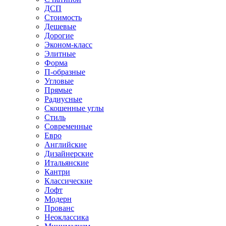
ДСП
Стоимость
Дешевые
Дорогие
Эконом-класс
Элитные
Форма
П-образные
Угловые
Прямые
Радиусные
Скошенные углы
Стиль
Современные
Евро
Английские
Дизайнерские
Итальянские
Кантри
Классические
Лофт
Модерн
Прованс
Неоклассика