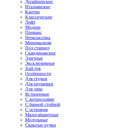
Дизайнерские
Итальянские
Кантри
Классические
Лофт
Модерн
Прованс
Неоклассика
Минимализм
Под старину
Скандинавские
Элитные
Эксклюзивные
Хай-тек
Особенности
Для студии
Для хрущевки
Для дачи
Встроенные
С антресолями
С барной стойкой
С островом
Малогабаритные
Модульные
Скрытые ручки