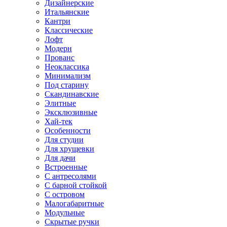
Дизайнерские
Итальянские
Кантри
Классические
Лофт
Модерн
Прованс
Неоклассика
Минимализм
Под старину
Скандинавские
Элитные
Эксклюзивные
Хай-тек
Особенности
Для студии
Для хрущевки
Для дачи
Встроенные
С антресолями
С барной стойкой
С островом
Малогабаритные
Модульные
Скрытые ручки