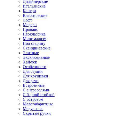
Дизайнерские
Итальянские
Кантри
Классические
Лофт
Модерн
Прованс
Неоклассика
Минимализм
Под старину
Скандинавские
Элитные
Эксклюзивные
Хай-тек
Особенности
Для студии
Для хрущевки
Для дачи
Встроенные
С антресолями
С барной стойкой
С островом
Малогабаритные
Модульные
Скрытые ручки