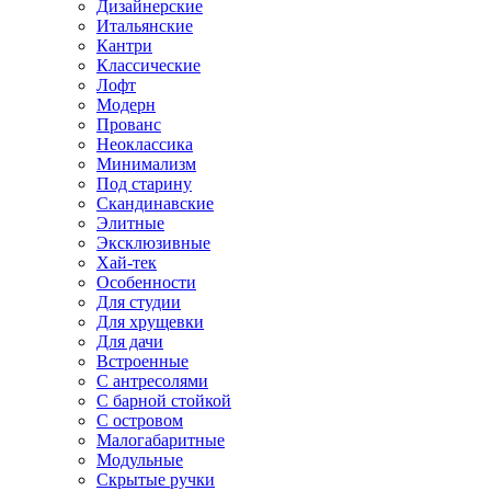
Дизайнерские
Итальянские
Кантри
Классические
Лофт
Модерн
Прованс
Неоклассика
Минимализм
Под старину
Скандинавские
Элитные
Эксклюзивные
Хай-тек
Особенности
Для студии
Для хрущевки
Для дачи
Встроенные
С антресолями
С барной стойкой
С островом
Малогабаритные
Модульные
Скрытые ручки