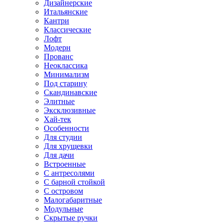
Дизайнерские
Итальянские
Кантри
Классические
Лофт
Модерн
Прованс
Неоклассика
Минимализм
Под старину
Скандинавские
Элитные
Эксклюзивные
Хай-тек
Особенности
Для студии
Для хрущевки
Для дачи
Встроенные
С антресолями
С барной стойкой
С островом
Малогабаритные
Модульные
Скрытые ручки