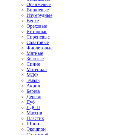
Оранжевые
Вишневые
Изумрудные
Венге
Ореховые
Янтарные
Сиреневые
Салатовые
Фиолетовые
Мятные
Золотые
Синие
Материал
МДФ
Эмаль
Акрил
Береза
Дерево
Дуб
ЛДСП
Массив
Пластик
Шпон
Экошпон
С патиной