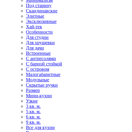
Минимализм
Под старину
Скандинавские
Элитные
Эксклюзивные
Хай-тек
Особенности
Для студии
Для хрущевки
Для дачи
Встроенные
С антресолями
С барной стойкой
С островом
Малогабаритные
Модульные
Скрытые ручки
Размер
Мини-кухни
Узкие
3 кв. м.
5 кв. м.
6 кв. м.
9 кв. м.
Все для кухни