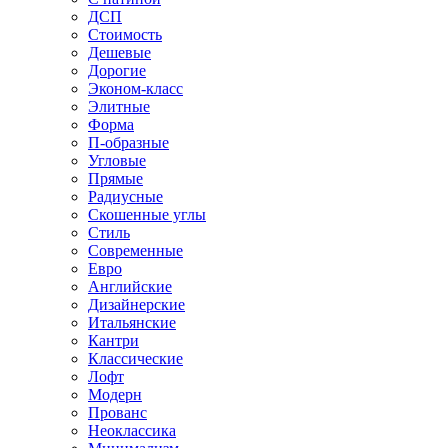
ДСП
Стоимость
Дешевые
Дорогие
Эконом-класс
Элитные
Форма
П-образные
Угловые
Прямые
Радиусные
Скошенные углы
Стиль
Современные
Евро
Английские
Дизайнерские
Итальянские
Кантри
Классические
Лофт
Модерн
Прованс
Неоклассика