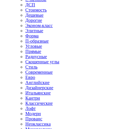
ДСП
Стоимость
Дешевые
Дорогие
Эконом-класс
Элитные
Форма
П-образные
Угловые
Прямые
Радиусные
Скошенные углы
Стиль
Современные
Евро
Английские
Дизайнерские
Итальянские
Кантри
Классические
Лофт
Модерн
Прованс
Неоклассика