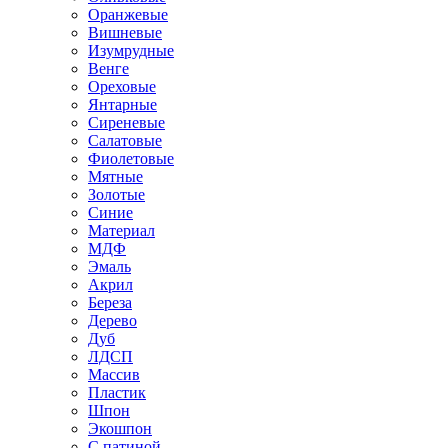
Оранжевые
Вишневые
Изумрудные
Венге
Ореховые
Янтарные
Сиреневые
Салатовые
Фиолетовые
Мятные
Золотые
Синие
Материал
МДФ
Эмаль
Акрил
Береза
Дерево
Дуб
ЛДСП
Массив
Пластик
Шпон
Экошпон
С патиной