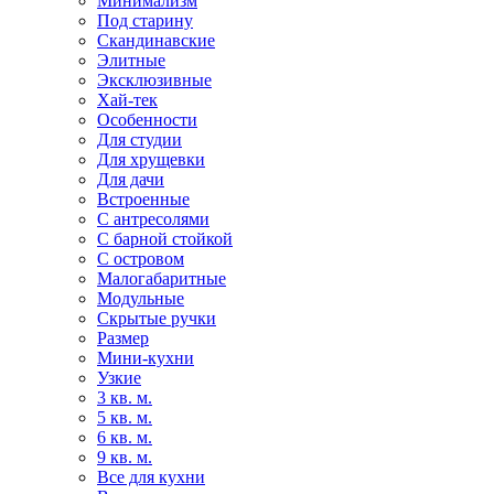
Минимализм
Под старину
Скандинавские
Элитные
Эксклюзивные
Хай-тек
Особенности
Для студии
Для хрущевки
Для дачи
Встроенные
С антресолями
С барной стойкой
С островом
Малогабаритные
Модульные
Скрытые ручки
Размер
Мини-кухни
Узкие
3 кв. м.
5 кв. м.
6 кв. м.
9 кв. м.
Все для кухни