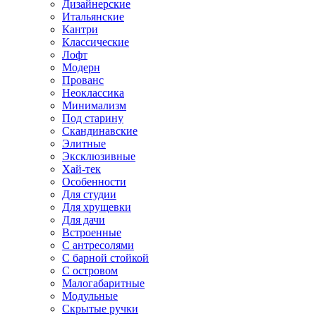
Дизайнерские
Итальянские
Кантри
Классические
Лофт
Модерн
Прованс
Неоклассика
Минимализм
Под старину
Скандинавские
Элитные
Эксклюзивные
Хай-тек
Особенности
Для студии
Для хрущевки
Для дачи
Встроенные
С антресолями
С барной стойкой
С островом
Малогабаритные
Модульные
Скрытые ручки