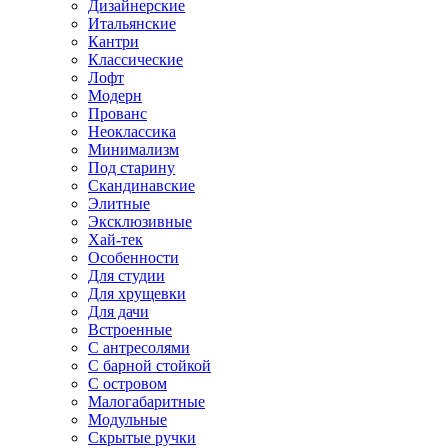
Дизайнерские
Итальянские
Кантри
Классические
Лофт
Модерн
Прованс
Неоклассика
Минимализм
Под старину
Скандинавские
Элитные
Эксклюзивные
Хай-тек
Особенности
Для студии
Для хрущевки
Для дачи
Встроенные
С антресолями
С барной стойкой
С островом
Малогабаритные
Модульные
Скрытые ручки