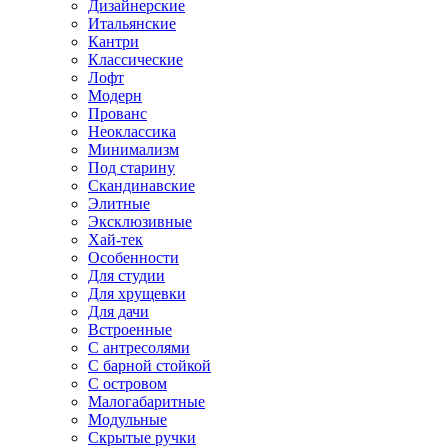
Дизайнерские
Итальянские
Кантри
Классические
Лофт
Модерн
Прованс
Неоклассика
Минимализм
Под старину
Скандинавские
Элитные
Эксклюзивные
Хай-тек
Особенности
Для студии
Для хрущевки
Для дачи
Встроенные
С антресолями
С барной стойкой
С островом
Малогабаритные
Модульные
Скрытые ручки