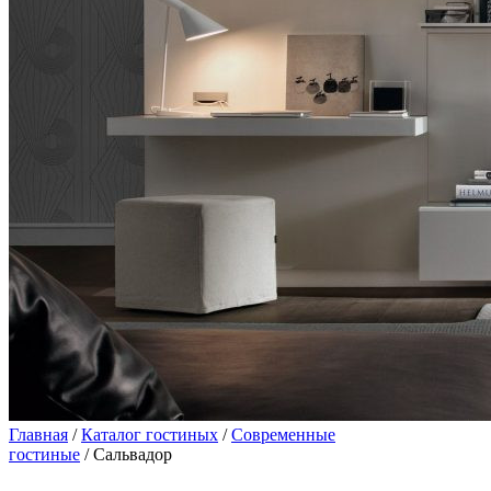
Главная
/
Каталог гостиных
/
Современные
гостиные
/ Сальвадор