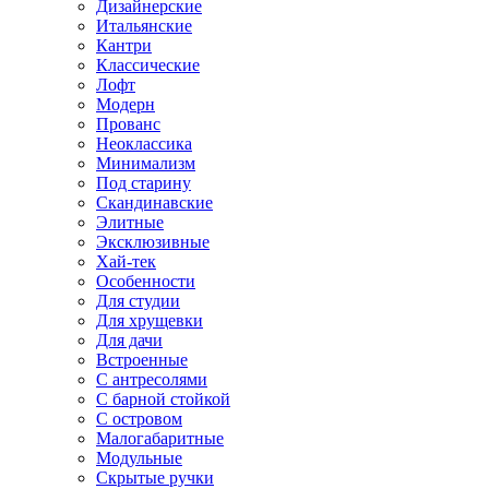
Дизайнерские
Итальянские
Кантри
Классические
Лофт
Модерн
Прованс
Неоклассика
Минимализм
Под старину
Скандинавские
Элитные
Эксклюзивные
Хай-тек
Особенности
Для студии
Для хрущевки
Для дачи
Встроенные
С антресолями
С барной стойкой
С островом
Малогабаритные
Модульные
Скрытые ручки