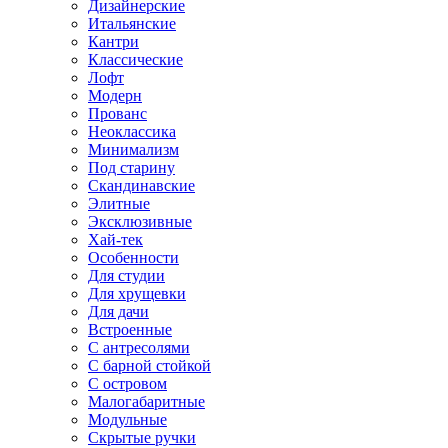
Дизайнерские
Итальянские
Кантри
Классические
Лофт
Модерн
Прованс
Неоклассика
Минимализм
Под старину
Скандинавские
Элитные
Эксклюзивные
Хай-тек
Особенности
Для студии
Для хрущевки
Для дачи
Встроенные
С антресолями
С барной стойкой
С островом
Малогабаритные
Модульные
Скрытые ручки