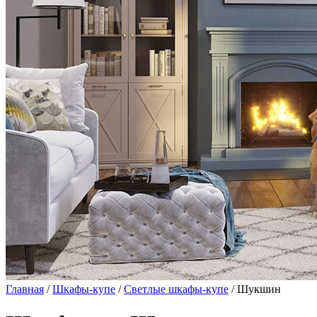
Главная
/
Шкафы-купе
/
Светлые шкафы-купе
/ Шукшин