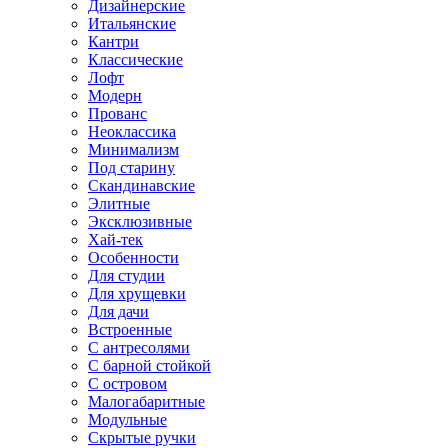
Дизайнерские
Итальянские
Кантри
Классические
Лофт
Модерн
Прованс
Неоклассика
Минимализм
Под старину
Скандинавские
Элитные
Эксклюзивные
Хай-тек
Особенности
Для студии
Для хрущевки
Для дачи
Встроенные
С антресолями
С барной стойкой
С островом
Малогабаритные
Модульные
Скрытые ручки