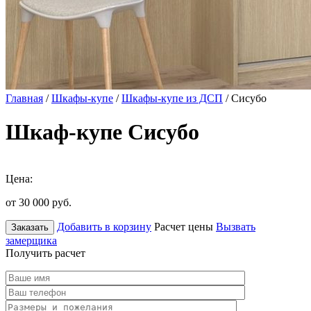
Главная
/
Шкафы-купе
/
Шкафы-купе из ДСП
/ Сисубо
Шкаф-купе Сисубо
Цена:
от 30 000
руб.
Добавить в корзину
Расчет цены
Вызвать
Заказать
замерщика
Получить расчет