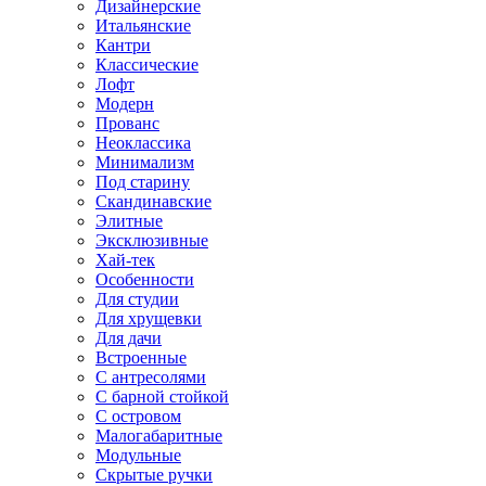
Дизайнерские
Итальянские
Кантри
Классические
Лофт
Модерн
Прованс
Неоклассика
Минимализм
Под старину
Скандинавские
Элитные
Эксклюзивные
Хай-тек
Особенности
Для студии
Для хрущевки
Для дачи
Встроенные
С антресолями
С барной стойкой
С островом
Малогабаритные
Модульные
Скрытые ручки