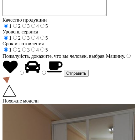
Качество продукции
1
2
3
4
5
Уровень сервиса
1
2
3
4
5
Срок изготовления
1
2
3
4
5
Пожалуйста, докажите, что вы человек, выбрав
Машину
.
Похожие модели