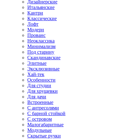
Дизайнерские
Итальянские
Кантри
Классические
Лофт
Модерн
Прованс
Неоклассика
Минимализм
Под старину
Скандинавские
Элитные
Эксклюзивные
Хай-тек
Особенности
Для студии
Для хрущевки
Для дачи
Встроенные
С антресолями
С барной стойкой
С островом
Малогабаритные
Модульные
Скрытые ручки