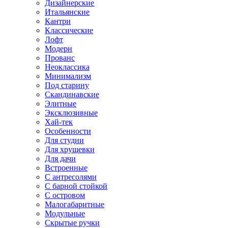
Дизайнерские
Итальянские
Кантри
Классические
Лофт
Модерн
Прованс
Неоклассика
Минимализм
Под старину
Скандинавские
Элитные
Эксклюзивные
Хай-тек
Особенности
Для студии
Для хрущевки
Для дачи
Встроенные
С антресолями
С барной стойкой
С островом
Малогабаритные
Модульные
Скрытые ручки