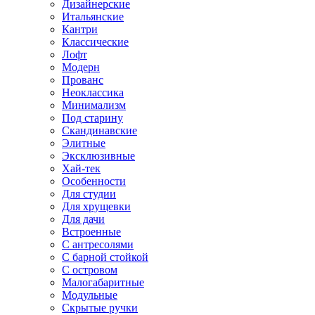
Дизайнерские
Итальянские
Кантри
Классические
Лофт
Модерн
Прованс
Неоклассика
Минимализм
Под старину
Скандинавские
Элитные
Эксклюзивные
Хай-тек
Особенности
Для студии
Для хрущевки
Для дачи
Встроенные
С антресолями
С барной стойкой
С островом
Малогабаритные
Модульные
Скрытые ручки