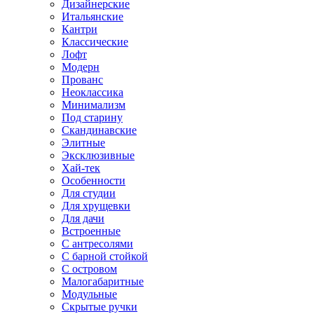
Дизайнерские
Итальянские
Кантри
Классические
Лофт
Модерн
Прованс
Неоклассика
Минимализм
Под старину
Скандинавские
Элитные
Эксклюзивные
Хай-тек
Особенности
Для студии
Для хрущевки
Для дачи
Встроенные
С антресолями
С барной стойкой
С островом
Малогабаритные
Модульные
Скрытые ручки