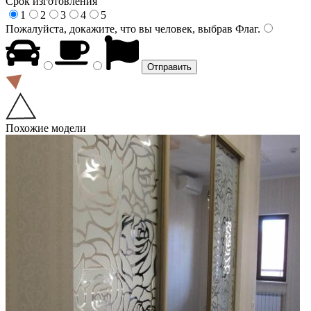
Срок изготовления
1
2
3
4
5
Пожалуйста, докажите, что вы человек, выбрав
Флаг
.
Похожие модели