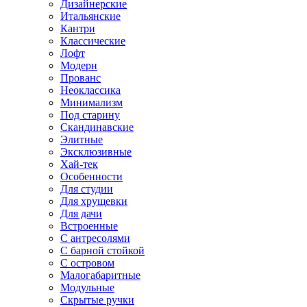
Дизайнерские
Итальянские
Кантри
Классические
Лофт
Модерн
Прованс
Неоклассика
Минимализм
Под старину
Скандинавские
Элитные
Эксклюзивные
Хай-тек
Особенности
Для студии
Для хрущевки
Для дачи
Встроенные
С антресолями
С барной стойкой
С островом
Малогабаритные
Модульные
Скрытые ручки