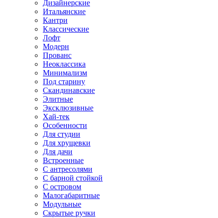
Дизайнерские
Итальянские
Кантри
Классические
Лофт
Модерн
Прованс
Неоклассика
Минимализм
Под старину
Скандинавские
Элитные
Эксклюзивные
Хай-тек
Особенности
Для студии
Для хрущевки
Для дачи
Встроенные
С антресолями
С барной стойкой
С островом
Малогабаритные
Модульные
Скрытые ручки