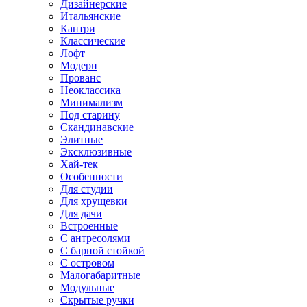
Дизайнерские
Итальянские
Кантри
Классические
Лофт
Модерн
Прованс
Неоклассика
Минимализм
Под старину
Скандинавские
Элитные
Эксклюзивные
Хай-тек
Особенности
Для студии
Для хрущевки
Для дачи
Встроенные
С антресолями
С барной стойкой
С островом
Малогабаритные
Модульные
Скрытые ручки